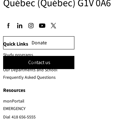
Québec (Québec) G1V 0A6
Donate
Quick Links
Study programs
Contact us
Faculty members
Our Departments and School
Frequently Asked Questions
Resources
monPortail
EMERGENCY
Dial
418 656-5555